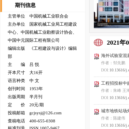
期刊信息
主管单位 中国机械工业联合会
主办单位 国家机械工业局工程建设
中心、中国机械工业勘察设计协会、
中国中元国际工程有限公司
2021年
编辑出版 《工程建设与设计》编辑
海外试验室混
部
作者：邹先鹏
主 编 吕 悦
DOI:
10.13616/j.
开本尺寸 大16开
语言种类 中 文
工程招投标中
创刊时间 1953年
作者：朱峰 王海
出版周期 半月刊
DOI:
10.13616/j.
定 价 20元/期
城市地铁站场
投稿邮箱 gcjsysj@126.com
作者：陈建伟
查稿电话 400-655-0308
DOI:
10.13616/j.
标准刊号
ISSN 1007-9467